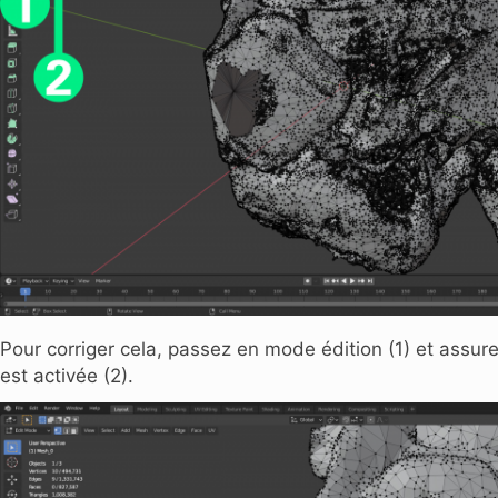
Pour corriger cela, passez en mode édition (1) et assur
est activée (2).