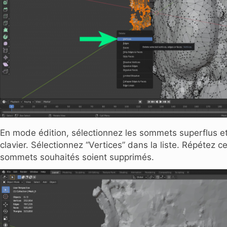
En mode édition, sélectionnez les sommets superflus e
clavier. Sélectionnez “Vertices” dans la liste. Répétez 
sommets souhaités soient supprimés.