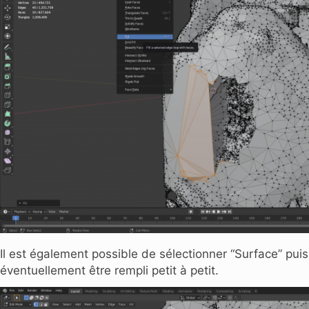
Il est également possible de sélectionner “Surface” puis 
éventuellement être rempli petit à petit.